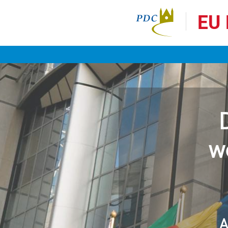
EU 
w
A