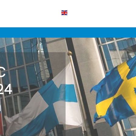
C
24
n
e